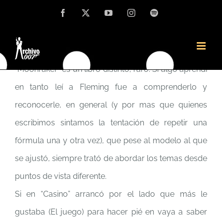
Saltar
Facebook
X
YouTube
Instagram
Spotify
Crítica literaria del tercer libro de James Bond
al
escrito por Ian Fleming
contenido
“Moonraker” es un libro distinto, raro. Si algo aprendí
en tanto leí a Fleming fue a comprenderlo y
reconocerle, en general (y por mas que quienes
escribimos sintamos la tentación de repetir una
fórmula una y otra vez), que pese al modelo al que
se ajustó, siempre trató de abordar los temas desde
puntos de vista diferente.
Si en “Casino” arrancó por el lado que más le
gustaba (El juego) para hacer pié en vaya a saber