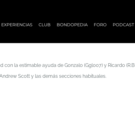
EXPERIENCIAS
CLUB
BONDOPEDIA
FORO
PODCAST
 con la estimable ayuda de Gonzalo (Ggl007) y Ricardo (R.
 Andrew Scott y las demás secciones habituales.