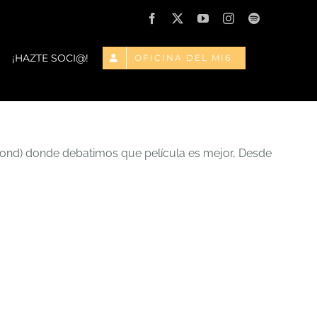
Facebook
X
YouTube
Instagram
Spotify
¡HAZTE SOCI@!
OFICINA DEL MI6
Bond) donde debatimos que película es mejor, Desde