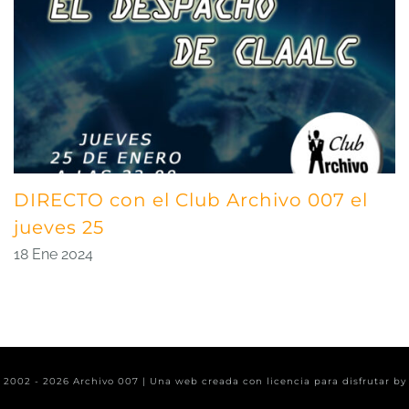
DIRECTO con el Club Archivo 007 el
jueves 25
18 Ene 2024
t 2002 -
2026 Archivo 007 | Una web creada con licencia para disfrutar b