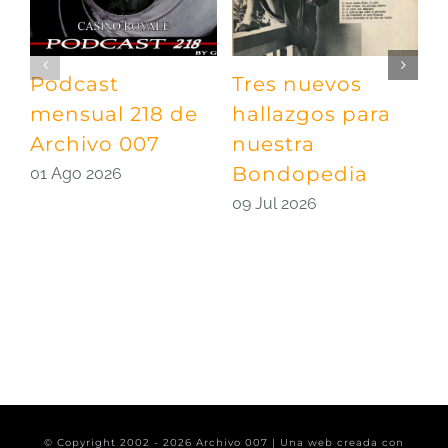
Podcast
Tres nuevos
P
mensual 218 de
hallazgos para
m
Archivo 007
nuestra
A
Bondopedia
E
01 Ago 2026
09 Jul 2026
0
© Copyright 2002 -
2026 Archivo 007 | Una web creada con