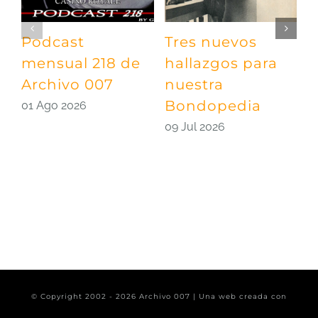
Podcast
Tres nuevos
P
mensual 218 de
hallazgos para
m
Archivo 007
nuestra
A
Bondopedia
E
01 Ago 2026
09 Jul 2026
0
© Copyright 2002 -
2026 Archivo 007 | Una web creada con