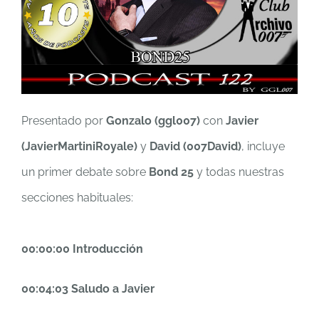
Presentado por
Gonzalo (ggl007)
con
Javier
(JavierMartiniRoyale)
y
David (007David)
, incluye
un primer debate sobre
Bond 25
y todas nuestras
secciones habituales:
00:00:00 Introducción
00:04:03 Saludo a Javier