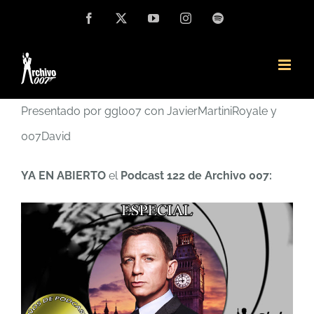
Saltar
Facebook
X
YouTube
Instagram
Spotify
al
contenido
Presentado por ggl007 con JavierMartiniRoyale y
007David
YA EN ABIERTO
el
Podcast 122 de Archivo 007: