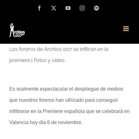
Saltar
Facebook
X
YouTube
Instagram
Spotify
al
contenido
Los foreros de Archivo 007 se infiltran en la
premiere | Fotos y video.
Es realmente espectacular el despliegue de medios
que nuestros foreros han utilizado para conseguir
infiltrarse en la Premiere española que se celebrará en
Valencia hoy día 6 de noviembre.