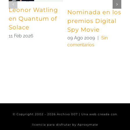
Leonor Watling
Nominada en los
Q
en Quantum of
premios Digital
S
Solace
Spy Movie
L
11 Feb 2026
09 Ago 2009
|
Sin
2
comentarios
c
© Copyright 2002 -
2026 Archivo 007 | Una web creada con
licencia para disfrutar by
Aproxymate