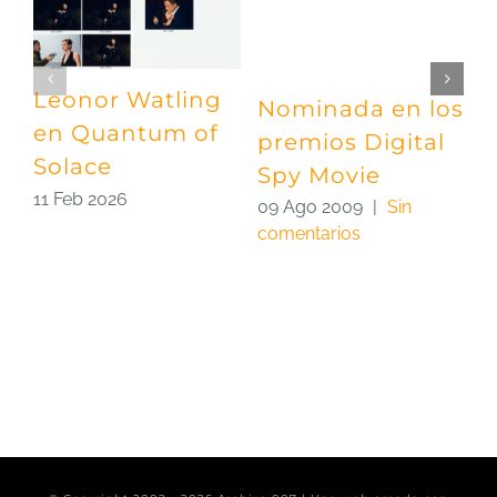
Leonor Watling
Nominada en los
Q
en Quantum of
premios Digital
S
Solace
Spy Movie
L
11 Feb 2026
09 Ago 2009
|
Sin
2
comentarios
c