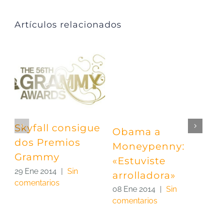
Artículos relacionados
Skyfall consigue
Obama a
P
dos Premios
Moneypenny:
«
Grammy
«Estuviste
e
29 Ene 2014
|
Sin
arrolladora»
C
comentarios
m
08 Ene 2014
|
Sin
comentarios
0
c