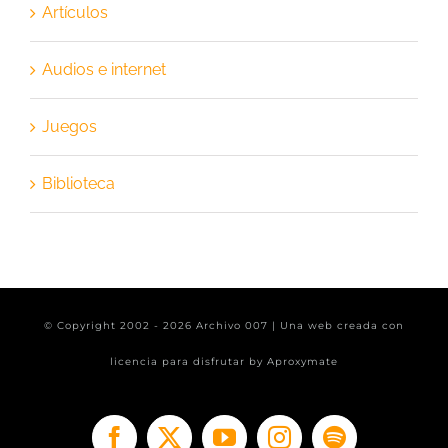
Artículos
Audios e internet
Juegos
Biblioteca
© Copyright 2002 -
2026 Archivo 007 | Una web creada con
licencia para disfrutar by
Aproxymate
Facebook
X
YouTube
Instagram
Spotify