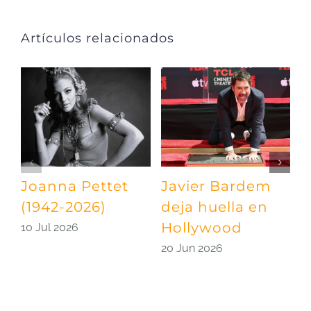
Artículos relacionados
Joanna Pettet
Javier Bardem
U
(1942-2026)
deja huella en
p
Hollywood
S
10 Jul 2026
20 Jun 2026
0