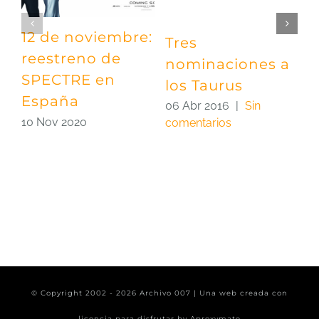
12 de noviembre:
Tres
¡
reestreno de
nominaciones a
e
SPECTRE en
los Taurus
2
España
c
06 Abr 2016
|
Sin
10 Nov 2020
comentarios
© Copyright 2002 -
2026 Archivo 007 | Una web creada con
licencia para disfrutar by
Aproxymate