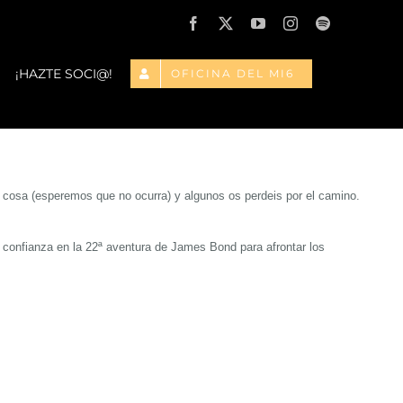
Facebook
X
YouTube
Instagram
Spotify
¡HAZTE SOCI@!
OFICINA DEL MI6
a cosa
(esperemos que no ocurra) y algunos os perdeis por el camino
.
confianza en la 22ª aventura de James Bond para afrontar los