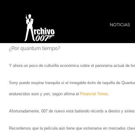
Saltar
al
NOTICIAS
contenido
¿Por quantum tiempo?
Y ahora un poco
de culturilla
económica
sobre el panorama
actual
de
los
Sony puede respirar tranquila si el innegable éxito de taquilla de
Quantu
endurecidos euro y yen, según afirma el
F
inancial Times
.
Afortunadamente, 007
de nuevo
está batiendo récords a diestro y sinies
Recordemos que la película aún tiene que estrenarse en
mercados clav