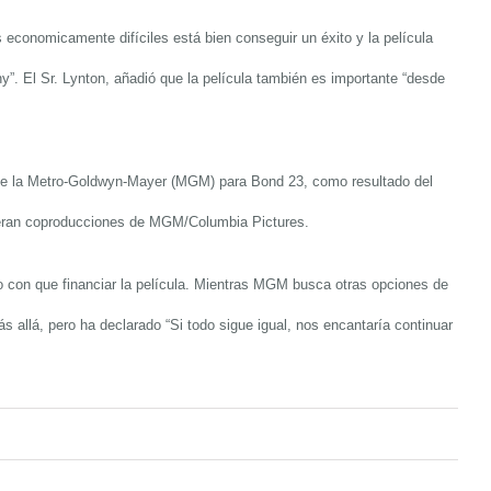
s econ
o
micamente difíciles está bien conseguir un
éxito
y la película
ny
”
.
El S
r. Lynton,
añadió que la película también es importante
“
desde
e la
Metro-Goldwyn-Mayer (MGM)
para
Bond 23
,
como resultado del
eran coproducciones de
MGM/Columbia Pictures
.
 con que financiar la película
.
Mientras
MGM
busca otras opciones de
s allá
, pero ha declarado
“
Si todo sigue igual
,
nos encantaría continuar