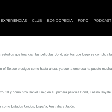
EXPERIENCIAS
CLUB
BONDOPEDIA
FORO
PODCAST
 estudios que financian las pel
ículas Bond, atentos que luego se complica l
m of Solace
prosigue como hasta ahora
, ya que la empresa ha puesto mucha 
tro
,
tal y como hizo
Daniel Craig
en su primera película Bond
,
Casino Royale
.
e como
Estados Unidos
,
España, Australia y Japón.