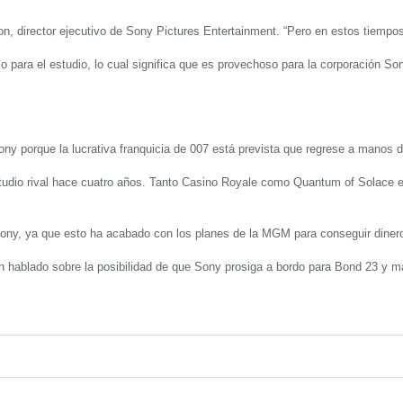
on,
director ejecutivo de
Sony Pictures Entertainment.
“
Pero en estos tiempo
 para el estudio,
lo cual significa que es provechoso para la corporaci
ón
So
ny porque la lucrativa franquicia de 007 est
á prevista que regrese a manos d
udio rival hace cuatro años
.
Tanto
Casino Royale
como
Quantum of Solace
ony
, ya que esto ha
acabado con
los planes de la
MGM
para conseguir dinero
n hablado
sobre la posibilidad de que
Sony
prosiga a bordo para
Bond 23
y má