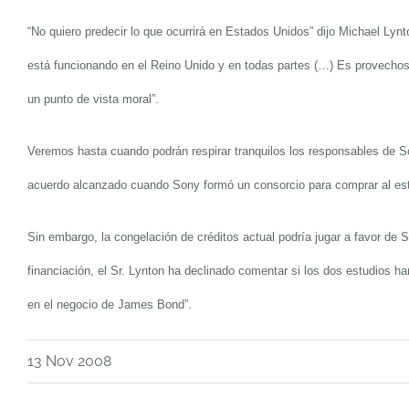
“
No quiero pre
d
e
c
ir lo que ocurrirá en Estados Unidos
”
dijo
Michael Lynt
está funcionando en el Reino Unido y en todas partes (
…
)
Es provechoso
un punto de vista moral
”
.
Veremos hasta cuando podrán respirar tranquilos los responsables de So
acuerdo alcanzado cuando
Sony form
ó un consorc
io
para comprar al est
Sin embargo
, la congelación de créditos actual podría jugar a favor
de S
financiación
,
el S
r. Lynton
ha declinado comentar si los dos estudios ha
en el negocio de
James Bond
”
.
13 Nov 2008