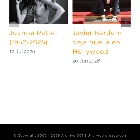
Joanna Pettet
Javier Bardem
U
(1942-2026)
deja huella en
p
Hollywood
S
10 Jul 2026
20 Jun 2026
0
© Copyright 2002 -
2026 Archivo 007 | Una web creada con