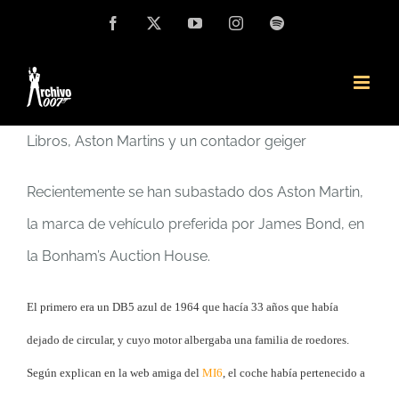
Saltar
Facebook
X
YouTube
Instagram
Spotify
al
contenido
Libros, Aston Martins y un contador geiger
Recientemente se han subastado dos Aston Martin,
la marca de vehículo preferida por James Bond, en
la Bonham’s Auction House.
El primero era un DB5 azul de 1964 que hacía 33 años que había
dejado de circular, y cuyo motor albergaba una familia de roedores.
Según explican en la web amiga del
MI6
, el coche había pertenecido a