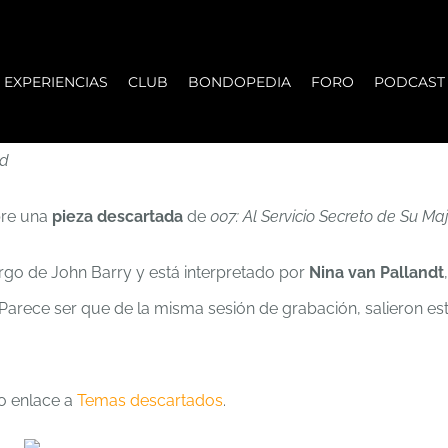
EXPERIENCIAS
CLUB
BONDOPEDIA
FORO
PODCAST
ld
bre una
pieza descartada
de
007: Al Servicio Secreto de Su M
rgo de John Barry y está interpretado por
Nina van Pallandt
la. Parece ser que de la misma sesión de grabación, salieron es
o enlace a
Temas descartados
.