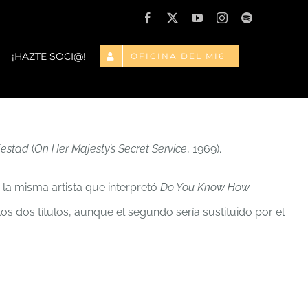
Facebook
X
YouTube
Instagram
Spotify
¡HAZTE SOCI@!
OFICINA DEL MI6
ajestad
(
On Her Majesty’s Secret Service
, 1969).
, la misma artista que interpretó
Do You Know How
tos dos títulos, aunque el segundo sería sustituido por el