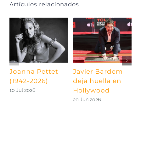
Artículos relacionados
Joanna Pettet
Javier Bardem
U
(1942-2026)
deja huella en
p
Hollywood
S
10 Jul 2026
20 Jun 2026
0