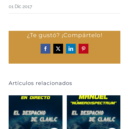
01 Dic 2017
¿Te gustó? ¡Compártelo!
Facebook
X
LinkedIn
Pinterest
Artículos relacionados