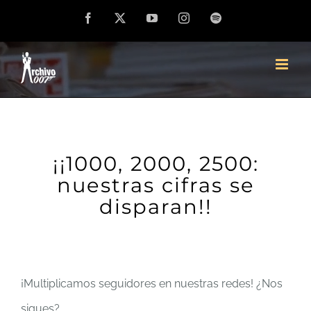
Saltar
Facebook
X
YouTube
Instagram
Spotify
al
contenido
¡¡1000, 2000, 2500:
nuestras cifras se
disparan!!
¡Multiplicamos seguidores en nuestras redes! ¿Nos
sigues?