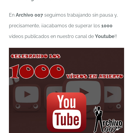
En
Archivo 007
seguimos trabajando sin pausa y,
precisamente, ¡¡acabamos de superar los
1000
vídeos publicados en nuestro canal de
Youtube
!!