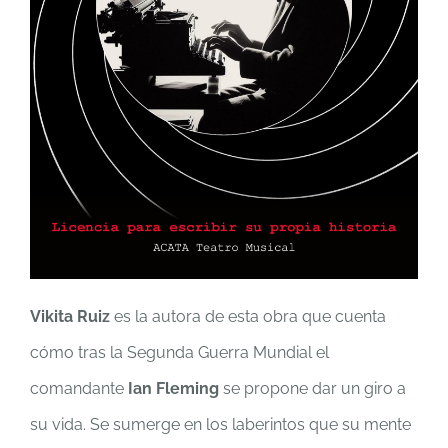
Vikita Ruiz
es la autora de esta obra que cuenta
cómo tras la Segunda Guerra Mundial el
comandante
Ian Fleming
se propone dar un giro a
su vida. Se sumerge en los laberintos que su mente