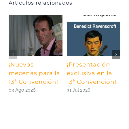
Artículos relacionados
¡Nuevos
¡Presentación
¡
mecenas para la
exclusiva en la
m
13ª Convención!
13ª Convención!
¡
03 Ago 2026
31 Jul 2026
2