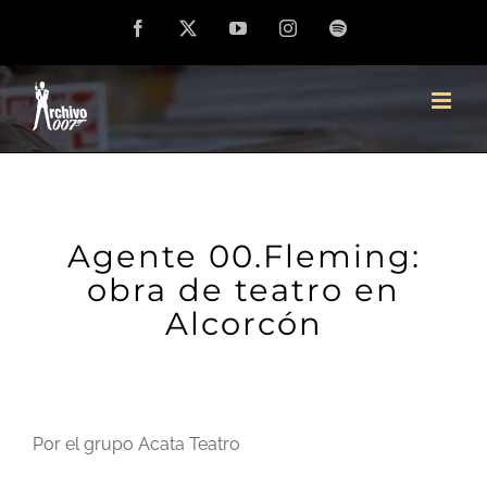
Saltar
Facebook
X
YouTube
Instagram
Spotify
al
contenido
Agente 00.Fleming:
obra de teatro en
Alcorcón
Por el grupo Acata Teatro