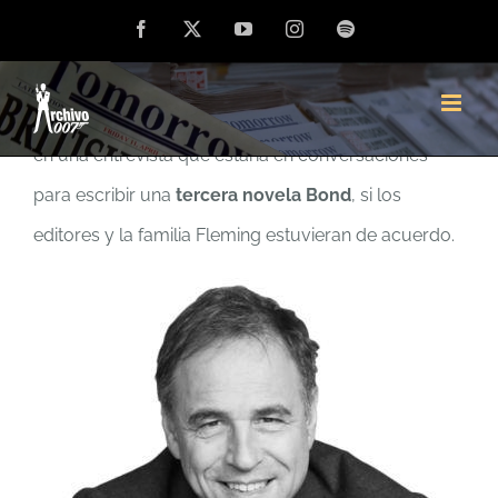
Saltar
Facebook
X
YouTube
Instagram
Spotify
Confirma a Archivo 007 que está en conversaciones
al
contenido
El escritor británico
Anthony Horowitz
ha declarado
en una entrevista que estaría en conversaciones
para escribir una
tercera novela Bond
, si los
editores y la familia Fleming estuvieran de acuerdo.