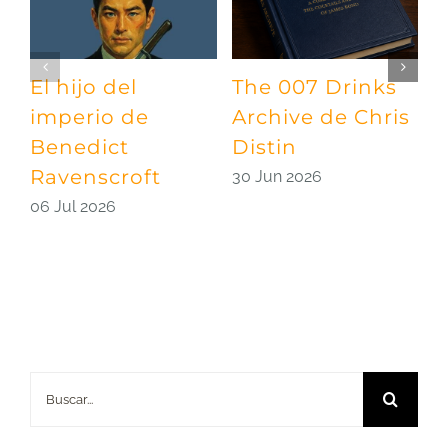
El hijo del
The 007 Drinks
¡
imperio de
Archive de Chris
A
Benedict
Distin
l
Ravenscroft
d
30 Jun 2026
06 Jul 2026
2
Buscar: