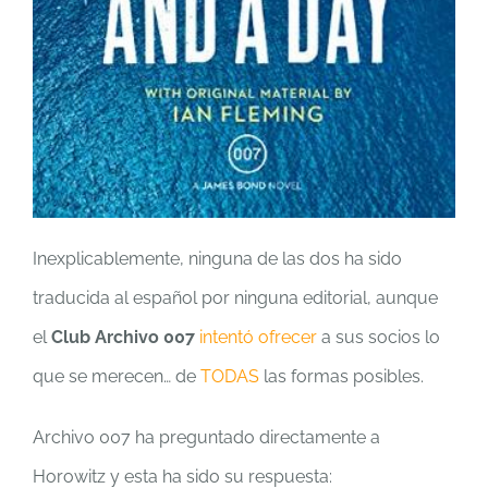
Inexplicablemente, ninguna de las dos ha sido
traducida al español por ninguna editorial, aunque
el
Club Archivo 007
intentó ofrecer
a sus socios lo
que se merecen… de
TODAS
las formas posibles.
Archivo 007 ha preguntado directamente a
Horowitz y esta ha sido su respuesta: