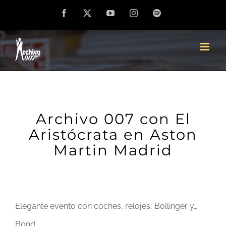
Saltar
Facebook
X
YouTube
Instagram
Spotify
al
contenido
Archivo 007 con El
Aristócrata en Aston
Martin Madrid
Elegante evento con coches, relojes, Bollinger y…
Bond