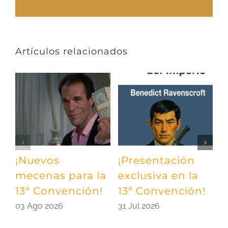
Artículos relacionados
¡Nuevos
¡Presentación
¡
mecenas para la
exclusiva en la
m
13ª Convención!
13ª Convención!
¡
03 Ago 2026
31 Jul 2026
2