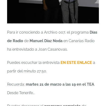
Para ir conociendo a Archivo 007, el programa
Días
de Radio
de
Manuel Díaz Noda
en Canarias Radio
ha entrevistado a Joan Casanovas.
Puedes escuchar la entrevista
EN ESTE ENLACE
a
partir del minuto 27:50.
Recuerda:
martes 21 de marzo a las 19 en el TEA
.
Desde Tenerife…