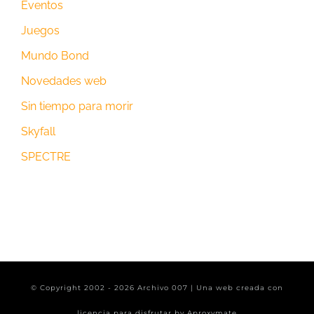
Eventos
Juegos
Mundo Bond
Novedades web
Sin tiempo para morir
Skyfall
SPECTRE
© Copyright 2002 -
2026 Archivo 007 | Una web creada con
licencia para disfrutar by
Aproxymate