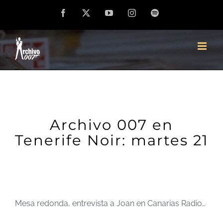
Saltar
Facebook
X
YouTube
Instagram
Spotify
al
contenido
Archivo 007 en
Tenerife Noir: martes 21
Mesa redonda, entrevista a Joan en Canarias Radio…