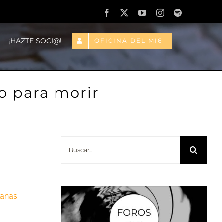
Facebook
X
YouTube
Instagram
Spotify
¡HAZTE SOCI@!
OFICINA DEL MI6
o para morir
Buscar:
ianas