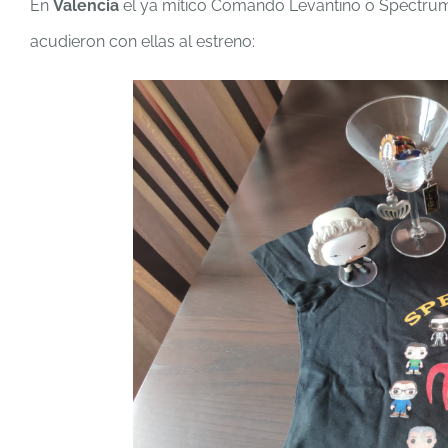
En
Valencia
el ya mítico Comando Levantino o Spectru
acudieron con ellas al estreno: