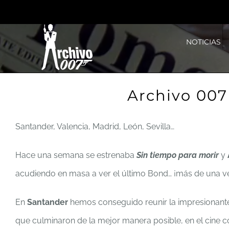
Saltar
al
NOTICIAS
contenido
Archivo 007
Santander, Valencia, Madrid, León, Sevilla…
Hace una semana se estrenaba
Sin tiempo para morir
y
acudiendo en masa a ver el último Bond… ¡más de una v
En
Santander
hemos conseguido reunir la impresionante
que culminaron de la mejor manera posible, en el cine 