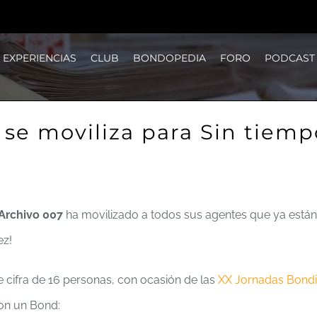
EXPERIENCIAS
CLUB
BONDOPEDIA
FORO
PODCAST
 se moviliza para Sin tiemp
Archivo 007
ha movilizado a todos sus agentes que ya están
ez!
 cifra de 16 personas, con ocasión de las
XX Jornadas Bond
con un Bond: