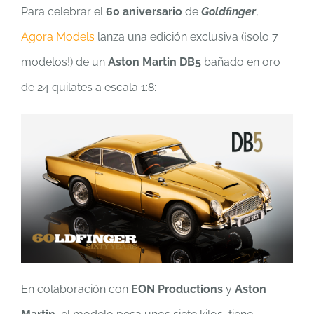
Para celebrar el
60 aniversario
de
Goldfinger
,
Agora Models
lanza una edición exclusiva (¡solo 7
modelos!) de un
Aston Martin DB5
bañado en oro
de 24 quilates a escala 1:8:
En colaboración con
EON Productions
y
Aston