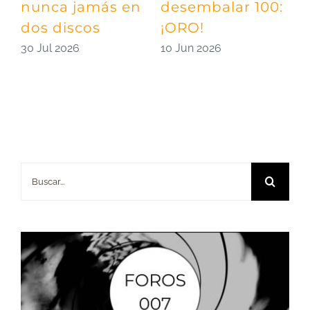
nunca jamás en
desembalar 100:
T
dos discos
¡ORO!
N
d
30 Jul 2026
10 Jun 2026
0
Buscar: