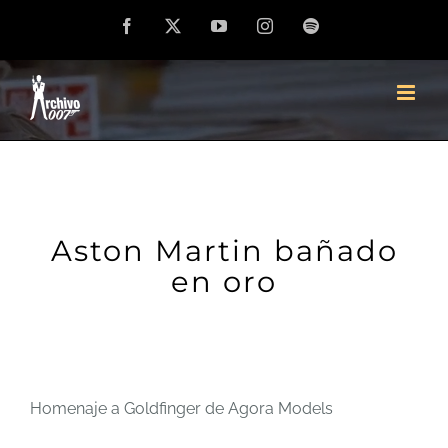
Saltar
Facebook
X
YouTube
Instagram
Spotify
al
contenido
Aston Martin bañado
en oro
Homenaje a Goldfinger de Agora Models