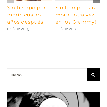
Sin tiempo para
Sin tiempo para
D
morir, cuatro
morir: ¡otra vez
h
años después
en los Grammy!
B
04 Nov 2025
20 Nov 2022
1
Buscar: