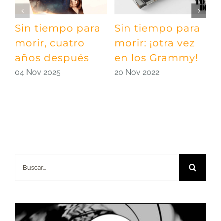
Sin tiempo para
Sin tiempo para
D
morir, cuatro
morir: ¡otra vez
h
años después
en los Grammy!
B
04 Nov 2025
20 Nov 2022
1
Buscar: