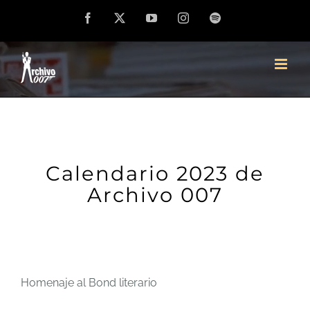
Saltar
Facebook
X
YouTube
Instagram
Spotify
al
contenido
Calendario 2023 de
Archivo 007
Homenaje al Bond literario