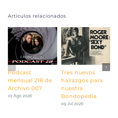
Artículos relacionados
Podcast
Tres nuevos
P
mensual 218 de
hallazgos para
m
Archivo 007
nuestra
A
Bondopedia
E
01 Ago 2026
09 Jul 2026
0