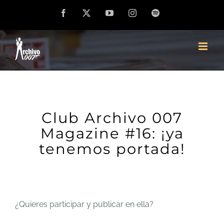
Saltar
Facebook
X
YouTube
Instagram
Spotify
al
contenido
Club Archivo 007
Magazine #16: ¡ya
tenemos portada!
¿Quieres participar y publicar en ella?