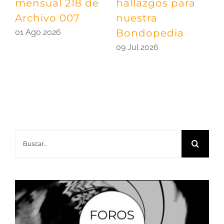
mensual 218 de
hallazgos para
m
Archivo 007
nuestra
A
Bondopedia
E
01 Ago 2026
09 Jul 2026
0
Buscar: