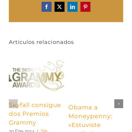
Facebook
X
LinkedIn
Pinterest
Artículos relacionados
Skyfall consigue
Obama a
P
dos Premios
Moneypenny:
«
Grammy
«Estuviste
e
29 Ene 2014
|
Sin