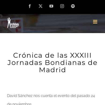
Saltar
Facebook
X
YouTube
Instagram
Spotify
al
contenido
Crónica de las XXXIII
Jornadas Bondianas de
Madrid
David Sánchez nos cuenta el evento del pasado 24
de noviembre