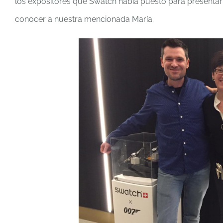
los expositores que Swatch había puesto para presentar
conocer a nuestra mencionada María.