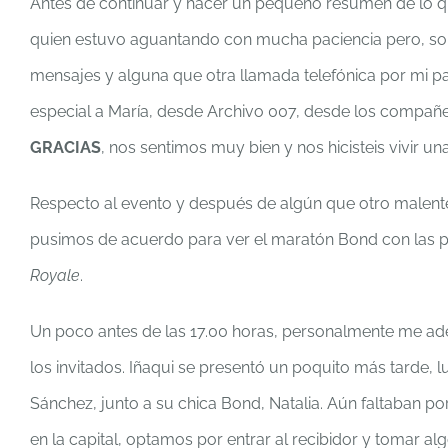
Antes de continuar y hacer un pequeño resumen de lo qu
quien estuvo aguantando con mucha paciencia pero, sobr
mensajes y alguna que otra llamada telefónica por mi par
especial a María, desde Archivo 007, desde los compañ
GRACIAS
, nos sentimos muy bien y nos hicisteis vivir un
Respecto al evento y después de algún que otro malen
pusimos de acuerdo para ver el maratón Bond con las 
Royale
.
Un poco antes de las 17.00 horas, personalmente me adel
los invitados. Iñaqui se presentó un poquito más tarde, 
Sánchez, junto a su chica Bond, Natalia. Aún faltaban por
en la capital, optamos por entrar al recibidor y tomar alg