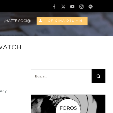
Facebook
X
YouTube
Instagram
Spotify
¡HAZTE SOCI@!
OFICINA DEL MI6
SWATCH
Buscar:
No
y