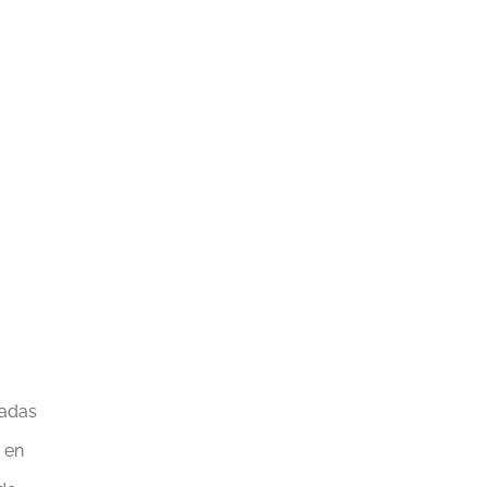
radas
 en