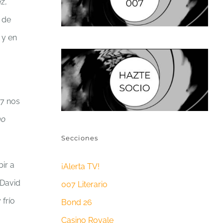
z,
 de
 y en
07 nos
no
Secciones
ir a
¡Alerta TV!
 David
007 Literario
 frío
Bond 26
Casino Royale