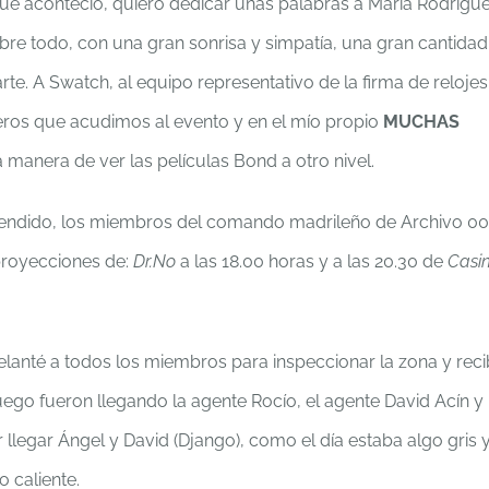
e aconteció, quiero dedicar unas palabras a María Rodrígue
e todo, con una gran sonrisa y simpatía, una gran cantidad
te. A Swatch, al equipo representativo de la firma de relojes
eros que acudimos al evento y en el mío propio
MUCHAS
a manera de ver las películas Bond a otro nivel.
tendido, los miembros del comando madrileño de Archivo 0
proyecciones de:
Dr.No
a las 18.00 horas y a las 20.30 de
Casi
anté a todos los miembros para inspeccionar la zona y recib
luego fueron llegando la agente Rocío, el agente David Acín y
 llegar Ángel y David (Django), como el día estaba algo gris y
o caliente.