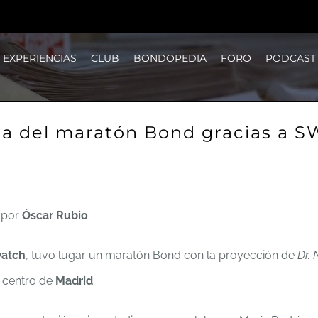
EXPERIENCIAS
CLUB
BONDOPEDIA
FORO
PODCAST
ca del maratón Bond gracias a 
por
Óscar Rubio
:
atch
, tuvo lugar un maratón Bond con la proyección de
Dr. 
 centro de
Madrid
.