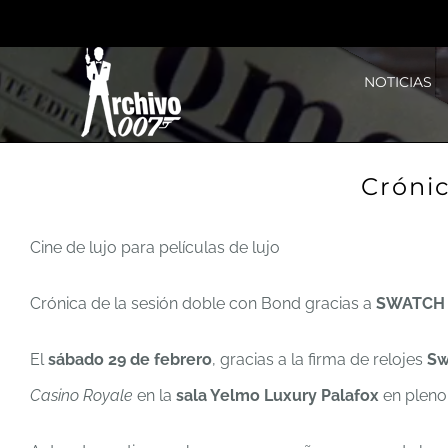
Saltar
al
NOTICIAS
contenido
Cróni
Cine de lujo para películas de lujo
Crónica de la sesión doble con Bond gracias a
SWATCH
El
sábado 29 de febrero
, gracias a la firma de relojes
Sw
Casino Royale
en la
sala Yelmo Luxury Palafox
en pleno