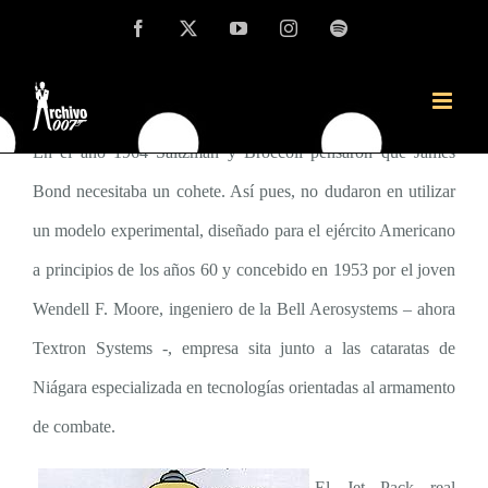
Saltar
Facebook
X
YouTube
Instagram
Spotify
La historia del gadget más recordado de
al
Operación Trueno
y de su creador
contenido
En el año 1964 Saltzman y Broccoli pensaron que James
Bond necesitaba un cohete. Así pues, no dudaron en utilizar
un modelo experimental, diseñado para el ejército Americano
a principios de los años 60 y concebido en 1953 por el joven
Wendell F. Moore, ingeniero de la Bell Aerosystems – ahora
Textron Systems -, empresa sita junto a las cataratas de
Niágara especializada en tecnologías orientadas al armamento
de combate.
El Jet Pack real