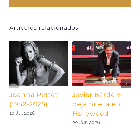
Artículos relacionados
Joanna Pettet
Javier Bardem
U
(1942-2026)
deja huella en
p
Hollywood
S
10 Jul 2026
20 Jun 2026
0