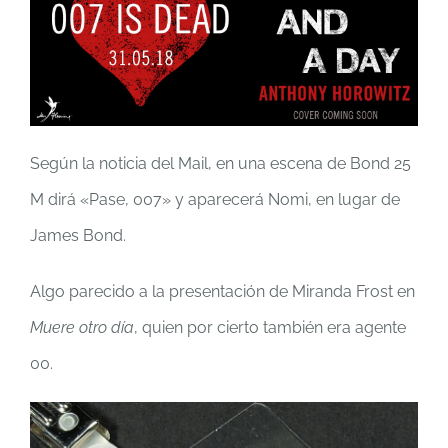
Según la noticia del Mail, en una escena de Bond 25
M dirá «Pase, 007» y aparecerá Nomi, en lugar de
James Bond.
Algo parecido a la presentación de Miranda Frost en
Muere otro día
, quien por cierto también era agente
00.