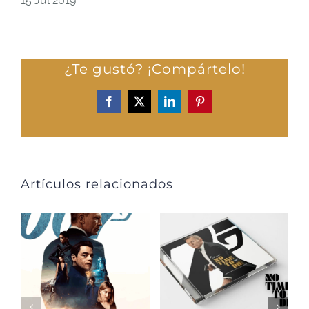
15 Jul 2019
¿Te gustó? ¡Compártelo!
Facebook
X
LinkedIn
Pinterest
Artículos relacionados