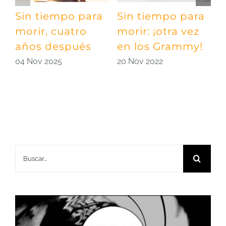
Sin tiempo para
Sin tiempo para
D
morir, cuatro
morir: ¡otra vez
h
años después
en los Grammy!
B
04 Nov 2025
20 Nov 2022
1
Buscar: