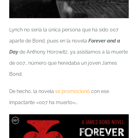
Lynch no sería la única persona que ha sido 007
aparte de Bond, pues en la novela
Forever and a
Day
de Anthony Horowitz, ya asistíamos a la muerte
de 007… número que heredaba un joven James
Bond.
De hecho, la novela
se promocionó
con ese
impactante «007 ha muerto»…