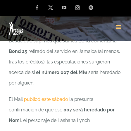
Saltar
Facebook
X
YouTube
Instagram
Spotify
NO es oficial, pero la prensa publica lo que
al
llevamos meses pensando…
contenido
Desde que supimos que James Bond comenzaría
Bond 25
retirado del servicio en Jamaica (al menos,
tras los créditos), las especulaciones surgieron
acerca de si
el número 007 del MI6
sería heredado
por alguien.
El Mail
publicó este sábado
la presunta
confirmación de que ese
007 será heredado por
Nomi
, el personaje de Lashana Lynch.