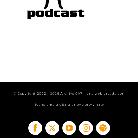
© Copyright 2002 -
2026 Archivo 007 | Una web creada con
licencia para disfrutar by
Aproxymate
Facebook
X
YouTube
Instagram
Spotify