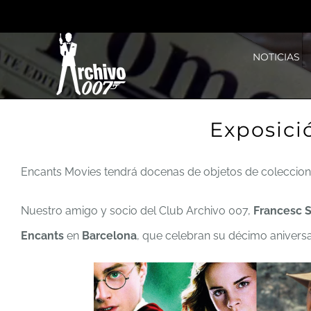
Saltar
al
NOTICIAS
contenido
Exposici
Encants Movies tendrá docenas de objetos de coleccio
Nuestro amigo y socio del Club Archivo 007,
Francesc S
Encants
en
Barcelona
, que celebran su décimo aniversa