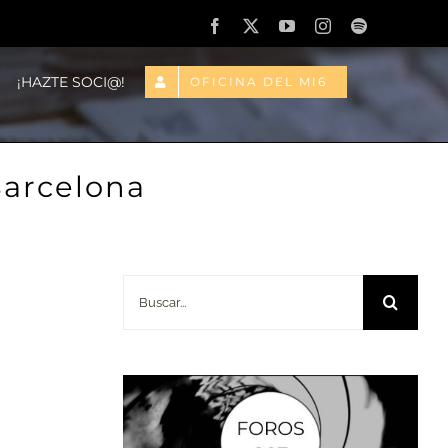
Facebook
X
YouTube
Instagram
Spotify
¡HAZTE SOCI@!
OFICINA DEL MI6
Barcelona
Buscar: