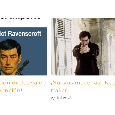
ción exclusiva en
¡Nuevos mecenas! ¡Nu
vención!
tráiler!
27 Jul 2026