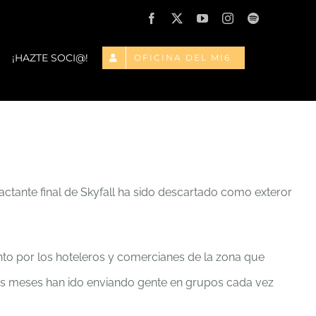
Facebook
X
YouTube
Instagram
Spotify
¡HAZTE SOCI@!
OFICINA DEL MI6
actante final de Skyfall ha sido descartado como exteror
to por los hoteleros y comercianes de la zona que
res meses han ido enviando gente en grupos cada vez