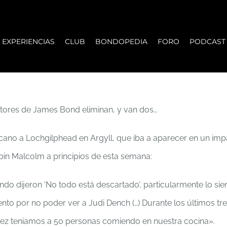
EXPERIENCIAS
CLUB
BONDOPEDIA
FORO
PODCAST
tores de James Bond eliminan, y van dos…
rcano a Lochgilphead en Argyll, que iba a aparecer en un imp
obin Malcolm a principios de esta semana:
dijeron ‘No todo está descartado’, particularmente lo sien
nto por no poder ver a Judi Dench (…) Durante los últimos t
vez teniamos a 50 personas comiendo en nuestra cocina».