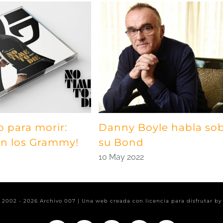
o para morir:
Danny Boyle habla so
 en los Grammy!
su Bond
10 May 2022
t 2002 -
2026 Archivo 007 | Una web creada con licencia para disfrutar b