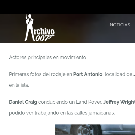
Saltar
al
NOTICIAS
contenido
Actores principales en movimiento
Primeras fotos del rodaje en
Port Antonio
, localidad de
en la isla.
Daniel Craig
conduciendo un Land Rover,
Jeffrey Wrigh
podido ver trabajando en las calles jamaicanas.