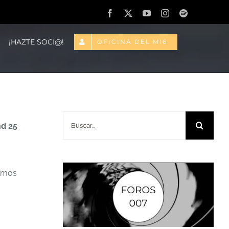
Facebook
X
YouTube
Instagram
Spotify
¡HAZTE SOCI@!
OFICINA DEL MI6
Buscar:
d 25
hemos