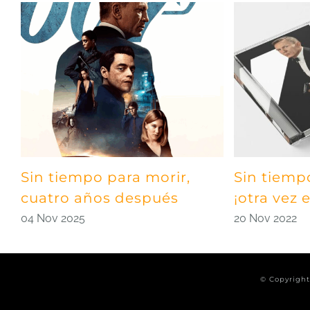
Sin tiempo para morir,
Sin tiemp
cuatro años después
¡otra vez
04 Nov 2025
20 Nov 2022
© Copyrigh