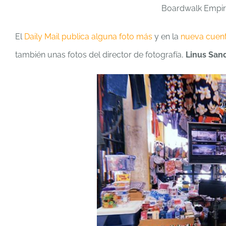
El
Daily Mail publica alguna foto más
y en la
nueva cuent
también unas fotos del director de fotografía,
Linus San