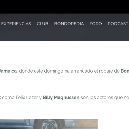
EXPERIENCIAS
CLUB
BONDOPEDIA
FORO
PODCAST
Jamaica
, donde este domingo ha arrancado el rodaje de
Bon
t
como Felix Leiter y
Billy Magnussen
son los actores que 