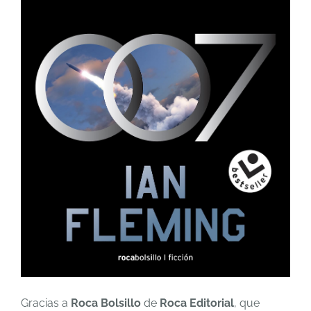
Gracias a
Roca Bolsillo
de
Roca Editorial
, que