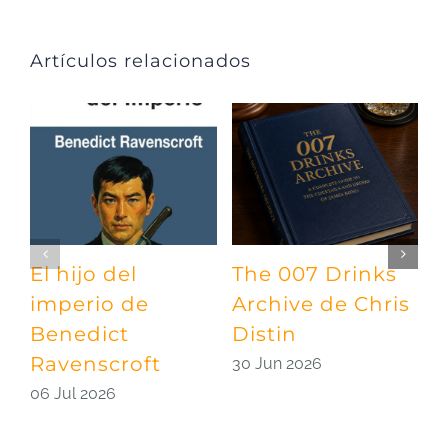
Artículos relacionados
El hijo del
The 007 Drinks
¡
imperio de
Archive de Chris
A
Benedict
Distin
l
Ravenscroft
d
30 Jun 2026
06 Jul 2026
2