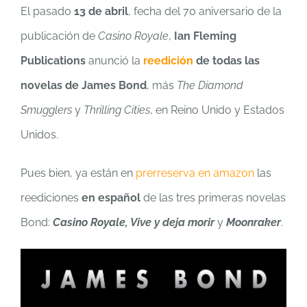
El pasado
13 de abril
, fecha del 70 aniversario de la
publicación de
Casino Royale
,
Ian Fleming
Publications
anunció la
reedición
de todas las
novelas de James Bond
, más
The Diamond
Smugglers
y
Thrilling Cities
, en Reino Unido y Estados
Unidos.
Pues bien, ya están en
prerreserva en amazon
las
reediciones
en español
de las tres primeras novelas
Bond:
Casino Royale, Vive y deja morir
y
Moonraker
.