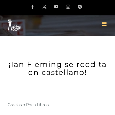
Saltar
Facebook
X
YouTube
Instagram
Spotify
al
contenido
¡Ian Fleming se reedita
en castellano!
Gracias a Roca Libros