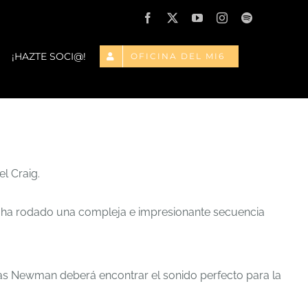
Facebook
X
YouTube
Instagram
Spotify
¡HAZTE SOCI@!
OFICINA DEL MI6
el Craig.
se ha rodado una compleja e impresionante secuencia
s Newman deberá encontrar el sonido perfecto para la