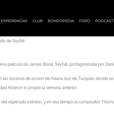
EXPERIENCIAS
CLUB
BONDOPEDIA
FORO
PODCAST
do de Skyfall
nueva película de James Bond, Skyfall, protagonizada por Dani
on las escenas de acción de Adana (sur de Turquía), donde 
dad hicieron lo propio la semana anterior.
del esperado estreno, y en ese tiempo el compositor Thoma