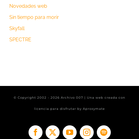
Novedades web
Sin tiempo para morir
Skyfall
SPECTRE
© Copyright 2002 -
2026 Archivo 007 | Una web creada con
licencia para disfrutar by
Aproxymate
Facebook
X
YouTube
Instagram
Spotify