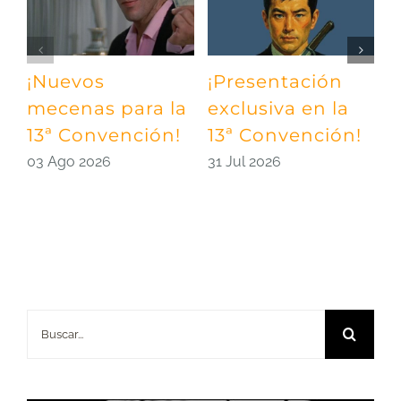
¡Nuevos
¡Presentación
¡
mecenas para la
exclusiva en la
m
13ª Convención!
13ª Convención!
¡
03 Ago 2026
31 Jul 2026
2
Buscar: