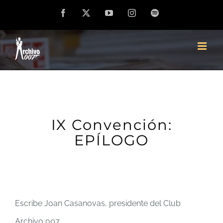
Saltar
Facebook
X
YouTube
Instagram
Spotify
al
contenido
IX Convención:
EPÍLOGO
Escribe Joan Casanovas, presidente del Club
Archivo 007