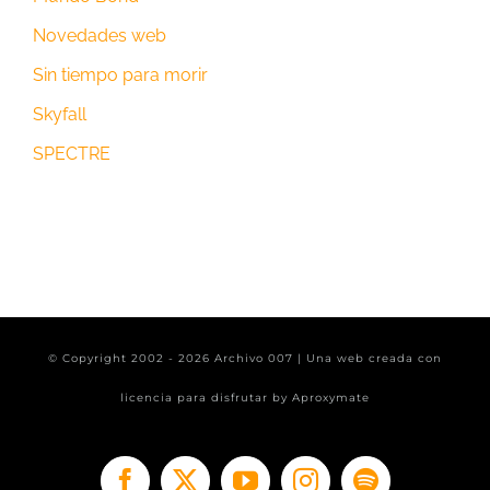
Novedades web
Sin tiempo para morir
Skyfall
SPECTRE
© Copyright 2002 -
2026 Archivo 007 | Una web creada con
licencia para disfrutar by
Aproxymate