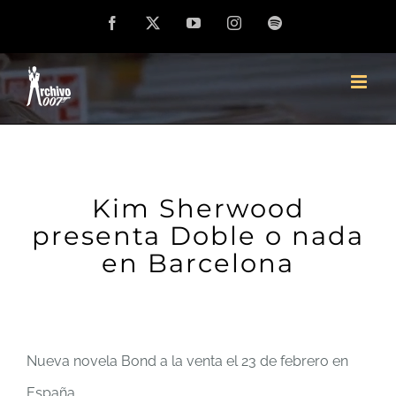
Saltar
Facebook
X
YouTube
Instagram
Spotify
al
contenido
Kim Sherwood
presenta Doble o nada
en Barcelona
Nueva novela Bond a la venta el 23 de febrero en
España