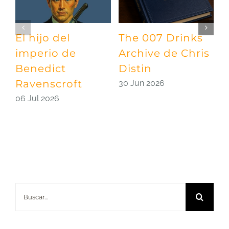
El hijo del
The 007 Drinks
¡
imperio de
Archive de Chris
A
Benedict
Distin
l
Ravenscroft
d
30 Jun 2026
06 Jul 2026
2
Buscar: