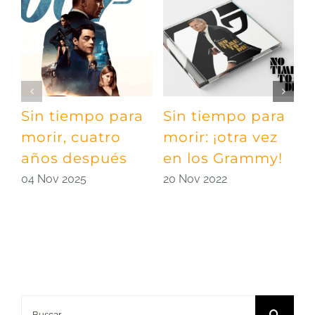
Sin tiempo para
Sin tiempo para
D
morir, cuatro
morir: ¡otra vez
h
años después
en los Grammy!
B
04 Nov 2025
20 Nov 2022
1
Buscar: