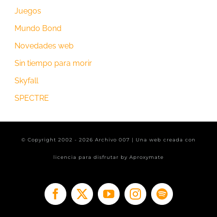
Juegos
Mundo Bond
Novedades web
Sin tiempo para morir
Skyfall
SPECTRE
© Copyright 2002 -
2026 Archivo 007 | Una web creada con
licencia para disfrutar by
Aproxymate
Facebook
X
YouTube
Instagram
Spotify