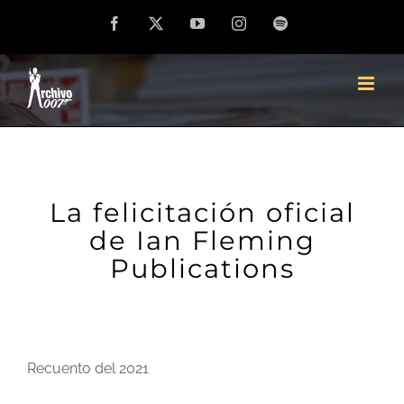
Saltar
Facebook
X
YouTube
Instagram
Spotify
al
contenido
La felicitación oficial
de Ian Fleming
Publications
Recuento del 2021