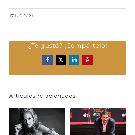
17 Dic 2021
¿Te gustó? ¡Compártelo!
Facebook
X
LinkedIn
Pinterest
Artículos relacionados