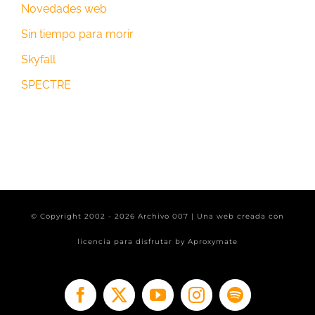
Novedades web
Sin tiempo para morir
Skyfall
SPECTRE
© Copyright 2002 -
2026 Archivo 007 | Una web creada con
licencia para disfrutar by
Aproxymate
Facebook
X
YouTube
Instagram
Spotify