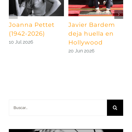
Joanna Pettet
Javier Bardem
U
(1942-2026)
deja huella en
p
Hollywood
S
10 Jul 2026
20 Jun 2026
0
Buscar: