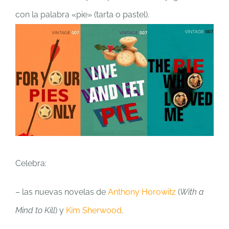
con la palabra «pie» (tarta o pastel).
Celebra:
– las nuevas novelas de
Anthony Horowitz
(
With a
Mind to Kill
) y
Kim Sherwood
.