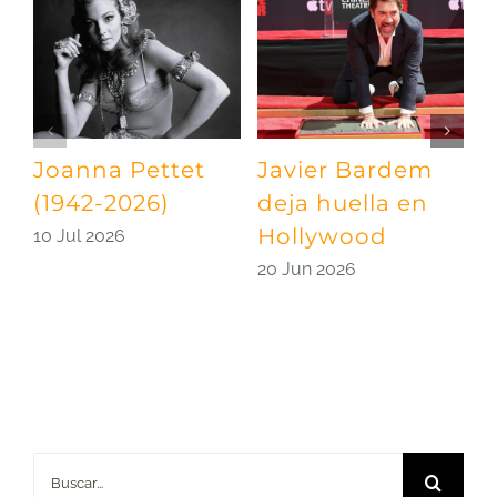
Joanna Pettet
Javier Bardem
U
(1942-2026)
deja huella en
p
Hollywood
S
10 Jul 2026
20 Jun 2026
0
Buscar: