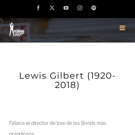
Saltar
Facebook
X
YouTube
Instagram
Spotify
al
contenido
Lewis Gilbert (1920-
2018)
Fallece el director de tres de los Bonds más
grandiosos