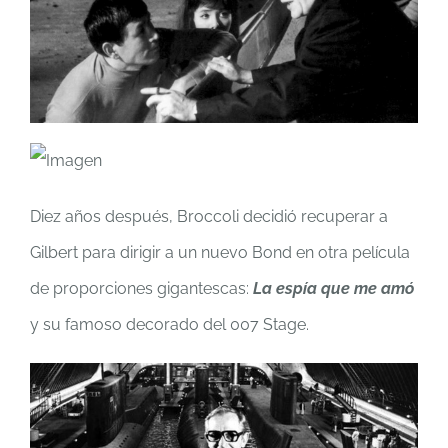
Diez años después, Broccoli decidió recuperar a
Gilbert para dirigir a un nuevo Bond en otra película
de proporciones gigantescas:
La espía que me amó
y su famoso decorado del 007 Stage.