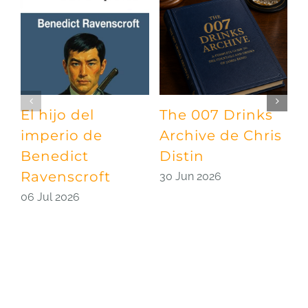
El hijo del
The 007 Drinks
¡
imperio de
Archive de Chris
A
Benedict
Distin
l
Ravenscroft
d
30 Jun 2026
06 Jul 2026
2