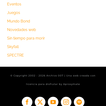
Eventos
Juegos
Mundo Bond
Novedades web
Sin tiempo para morir
Skyfall
SPECTRE
© Copyright 2002 -
2026 Archivo 007 | Una web creada con
licencia para disfrutar by
Aproxymate
Facebook
X
YouTube
Instagram
Spotify