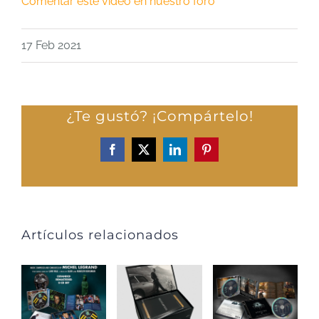
Comentar este vídeo en nuestro foro
17 Feb 2021
¿Te gustó? ¡Compártelo!
Facebook
X
LinkedIn
Pinterest
Artículos relacionados