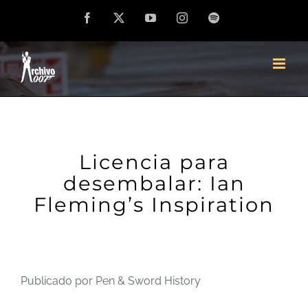
Saltar
Facebook
X
YouTube
Instagram
Spotify
al
contenido
Licencia para
desembalar: Ian
Fleming’s Inspiration
Publicado por Pen & Sword History