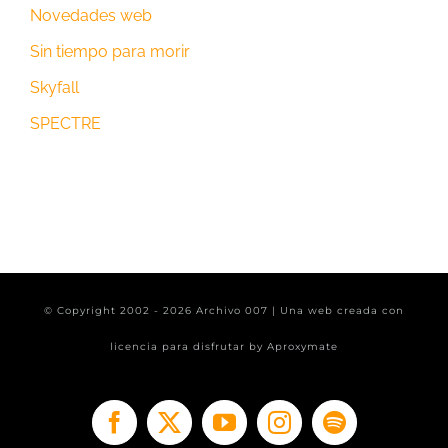
Novedades web
Sin tiempo para morir
Skyfall
SPECTRE
© Copyright 2002 -
2026 Archivo 007 | Una web creada con
licencia para disfrutar by
Aproxymate
Facebook
X
YouTube
Instagram
Spotify