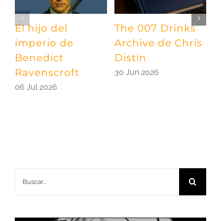
El hijo del
The 007 Drinks
¡
imperio de
Archive de Chris
A
Benedict
Distin
l
Ravenscroft
d
30 Jun 2026
06 Jul 2026
2
Buscar: