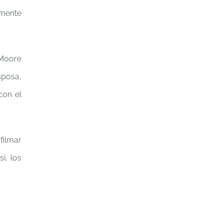
amente
 Moore
sposa,
con el
filmar
í, los