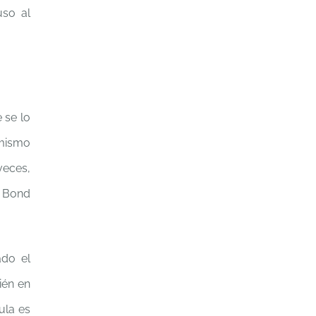
uso al
 se lo
 mismo
veces,
. Bond
ado el
ién en
ula es