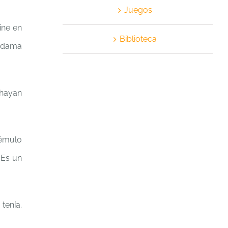
Juegos
ine en
Biblioteca
a dama
 hayan
 émulo
 Es un
tenía.