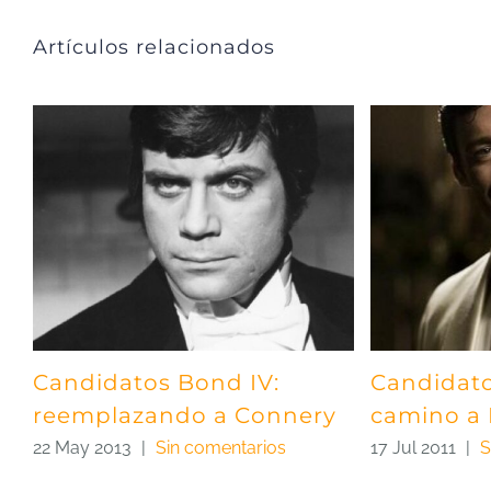
Artículos relacionados
Candidatos Bond IV:
Candidato
reemplazando a Connery
camino a 
22 May 2013
|
Sin comentarios
17 Jul 2011
|
S