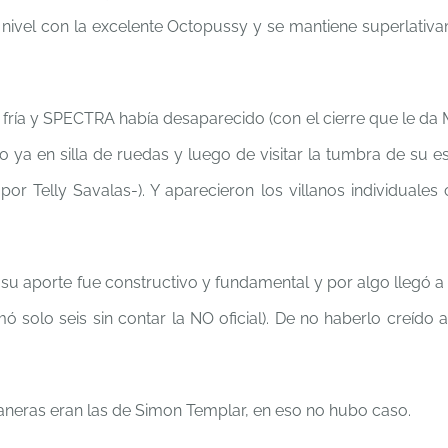
l nivel con la excelente Octopussy y se mantiene superlativ
a fría y SPECTRA había desaparecido (con el cierre que le da
vo ya en silla de ruedas y luego de visitar la tumbra de su e
r Telly Savalas-). Y aparecieron los villanos individuales 
u aporte fue constructivo y fundamental y por algo llegó a 
olo seis sin contar la NO oficial). De no haberlo creído as
maneras eran las de Simon Templar, en eso no hubo caso.