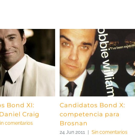
s Bond XI:
Candidatos Bond X:
Daniel Craig
competencia para
Brosnan
in comentarios
24 Jun 2011
|
Sin comentarios