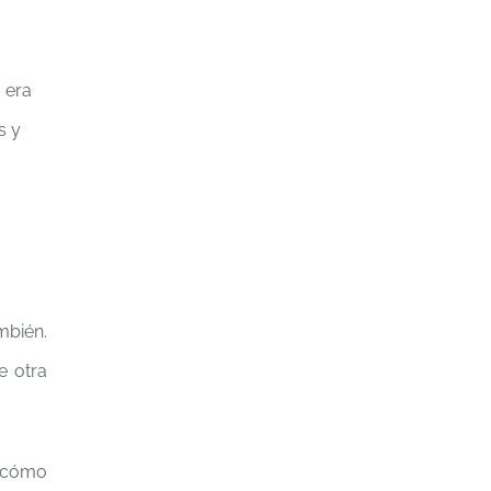
 era
s y
mbién.
e otra
l cómo