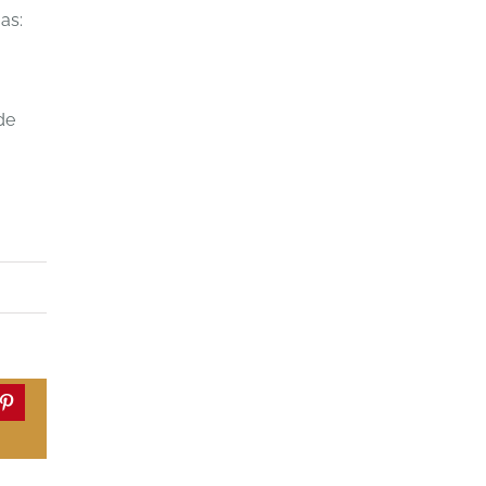
as:
de
dIn
Pinterest