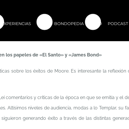
EXPERIENCIAS
CLUB
BONDOPEDIA
FORO
PODCAST
 en los papeles de «El Santo» y «James Bond»
icas sobre los éxitos de Moore. Es interesante la reflexión 
 Leí comentarios y críticas de la época en que se emitía y el de
es. Altísimos niveles de audiencia, modas a lo Templar, su 
s siguieron generando éxito a través de las distintas genera