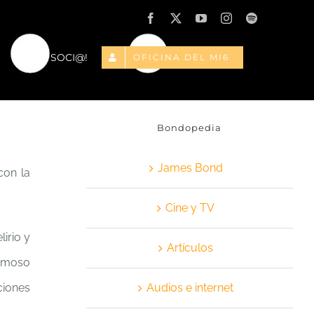
Facebook
X
YouTube
Instagram
Spotify
¡HAZTE SOCI@!
OFICINA DEL MI6
Bondopedia
James Bond
con la
Cine y TV
lirio y
Artículos
famoso
ciones
Audios e internet