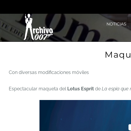
Saltar
al
NOTICIAS
contenido
Maque
Con diversas modificaciones móviles
Espectacular maqueta del
Lotus Esprit
de
La espía que