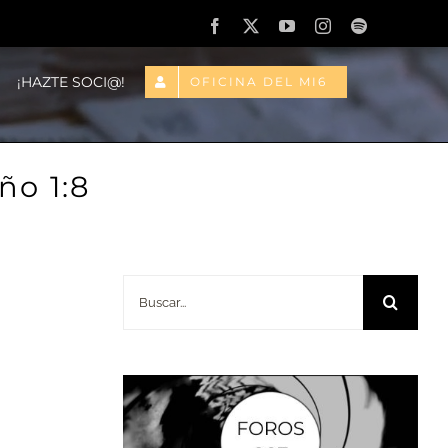
Facebook
X
YouTube
Instagram
Spotify
¡HAZTE SOCI@!
OFICINA DEL MI6
ño 1:8
Buscar: