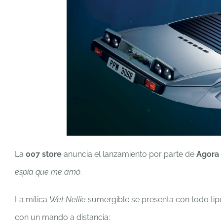
La
007 store
anuncia el lanzamiento por parte de
Agora
espía que me amó
.
La mítica
Wet Nellie
sumergible se presenta con todo tipo 
con un mando a distancia: