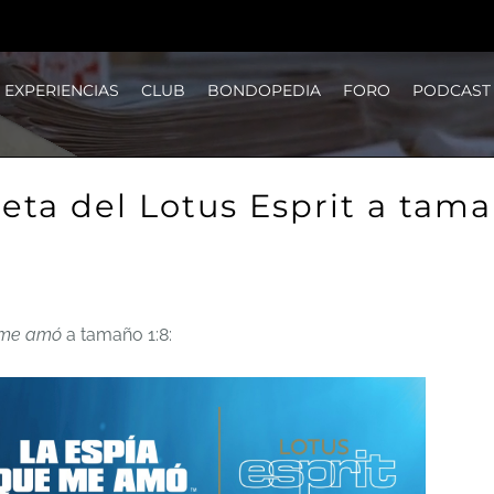
EXPERIENCIAS
CLUB
BONDOPEDIA
FORO
PODCAST
ta del Lotus Esprit a tama
 me amó
a tamaño 1:8: