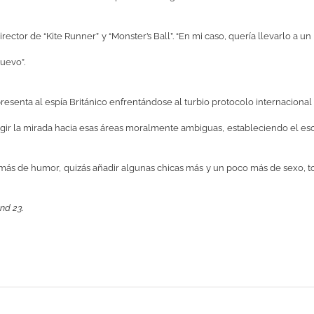
rector de “Kite Runner”
y
“Monster’s Ball”. “En mi caso, quería llevarlo a u
nuevo
”
.
esenta al espía Británico enfrentándose al turbio protocolo internacional
rigir la mirada hacia esas áreas moralmente ambiguas,
estableciendo el esc
 m
ás de humor
,
quizás añadir algunas chicas más
y un poco más de sexo, t
nd 23.