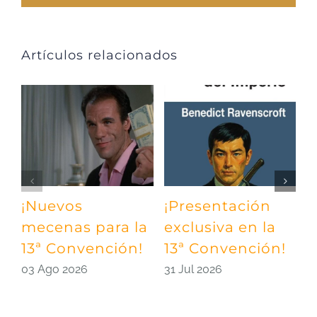
Artículos relacionados
¡Nuevos
¡Presentación
¡
mecenas para la
exclusiva en la
m
13ª Convención!
13ª Convención!
¡
03 Ago 2026
31 Jul 2026
2