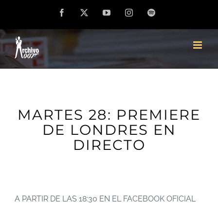
Saltar
Facebook
X
YouTube
Instagram
Spotify
al
contenido
MARTES 28: PREMIERE
DE LONDRES EN
DIRECTO
A PARTIR DE LAS 18:30 EN EL FACEBOOK OFICIAL